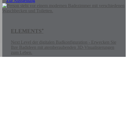
Zur Ausstellung
ELEMENTS⁺
Next Level der digitalen Badkonfiguration - Erwecken Sie
Ihre Badideen mit atemberaubenden 3D-Visualisierungen
zum Leben.
jetzt planen
Bitte das
Cookie-Consent-Tool öffnen
, um die für dieses Element
notwendigen Cookies zu akzeptieren.
Jetzt ganz einfach und bequem online Termine anfragen!