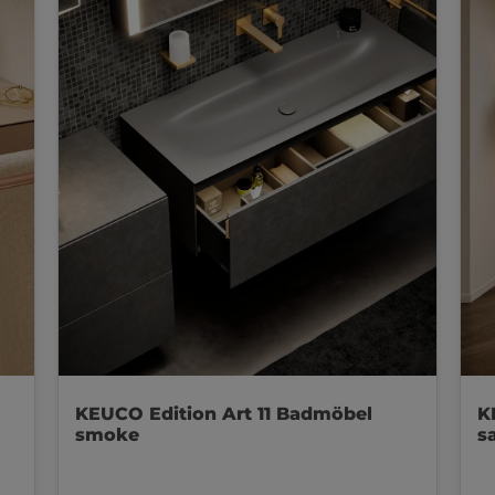
KEUCO Edition Art 11 Badmöbel
K
smoke
s