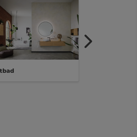
ftbad
Luxusbad